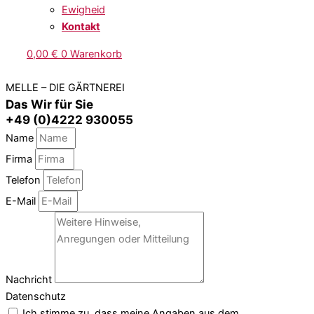
Ewigheid
Kontakt
0,00
€
0
Warenkorb
MELLE – DIE GÄRTNEREI
Das Wir für Sie
+49 (0)4222 930055
Name
Firma
Telefon
E-Mail
Nachricht
Datenschutz
Ich stimme zu, dass meine Angaben aus dem