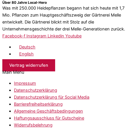
Über 80 Jahre Local-Hero
Was mit 250.000 Heidepflanzen begann hat sich heute mit 1,7
Mio. Pflanzen zum Hauptgeschäftszweig der Gärtnerei Melle
entwickelt. Die Gärtnerei blickt mit Stolz auf die
Unternehmensgeschichte der drei Melle-Generationen zurück.
Facebook-f
Instagram
Linkedin
Youtube
Deutsch
English
Vertrag widerrufen
Main Menu
Impressum
Datenschutzerklärung
Datenschutzerklärung für Social Media
Barrierefreiheitserklärung
Allgemeine Geschäftsbedingungen
Haftungsausschluss für Gutscheine
Widerrufsbelehrung