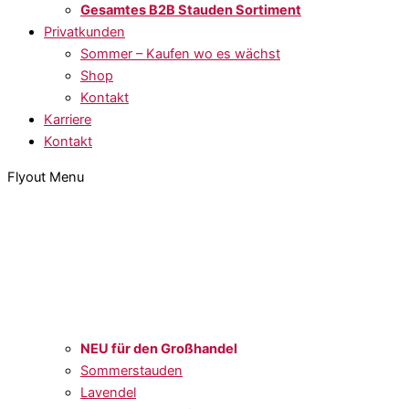
Gesamtes B2B Stauden Sortiment
Privatkunden
Sommer – Kaufen wo es wächst
Shop
Kontakt
Karriere
Kontakt
Flyout Menu
NEU für den Großhandel
Sommerstauden
Lavendel