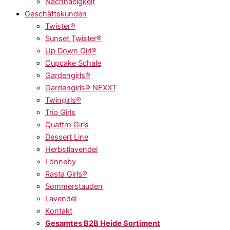
Nachhaltigkeit
Geschäftskunden
Twister®
Sunset Twister®
Up Down Girl®
Cupcake Schale
Gardengirls®
Gardengirls® NEXXT
Twingirls®
Trio Girls
Quattro Girls
Dessert Line
Herbstlavendel
Lönneby
Rasta Girls®
Sommerstauden
Lavendel
Kontakt
Gesamtes B2B Heide Sortiment