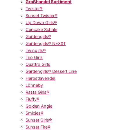
Großhandel Sortiment
Twister®
Sunset Twister®
Up Down Girls®
Cupcake Schale
Gardengirls®
Gardengirls® NEXXT
Twingirls®
Trio Girls
Quattro Girls
Gardengirls® Dessert Line
Herbstlavendel
Lönneby
Rasta Girls®
Fluffy®
Golden Angie
Smixies®
Sunset Girls®
Sunset Fire®