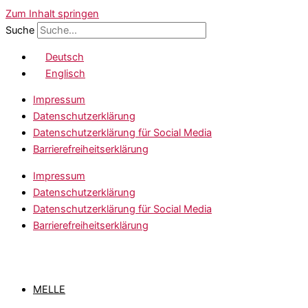
Zum Inhalt springen
Suche
Deutsch
Englisch
Impressum
Datenschutzerklärung
Datenschutzerklärung für Social Media
Barrierefreiheitserklärung
Impressum
Datenschutzerklärung
Datenschutzerklärung für Social Media
Barrierefreiheitserklärung
MELLE