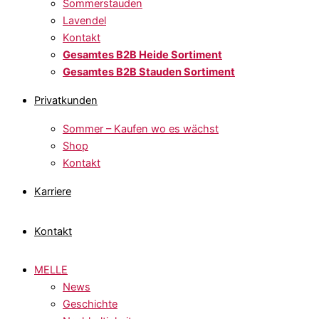
Sommerstauden
Lavendel
Kontakt
Gesamtes B2B Heide Sortiment
Gesamtes B2B Stauden Sortiment
Privatkunden
Sommer – Kaufen wo es wächst
Shop
Kontakt
Karriere
Kontakt
MELLE
News
Geschichte